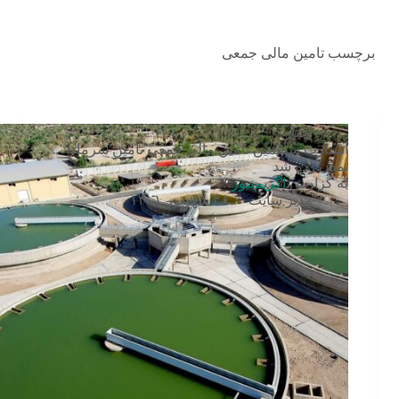
پ
ر
ش
برچسب
تامین مالی جمعی
ب
ه
م
ح
اخبار
ت
استارت ششمین تامین مالی جمعی تامین سرمایه
و
تمدن زده شد
ا
به گزارش
اگزیم‌نیوز
…
مدیر سایت
۲۸ شهریور ۱۴۰۱